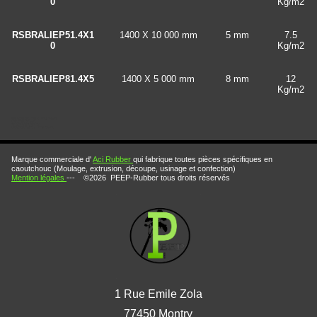
0
Kg/m2
RSBRALIEP51.4X1
1400 X 10 000 mm
5 mm
7.5
0
Kg/m2
RSBRALIEP81.4X5
1400 X 5 000 mm
8 mm
12
Kg/m2
Rouleaux caoutchouc alimentaire blanc
caoutchouc fda blanc
rouleaux caoutchouc fda
caoutchouc naturel alimentaire blanc
Marque commerciale d'
Aci Rubber
qui fabrique toutes pièces spécifiques en
caoutchouc (Moulage, extrusion, découpe, usinage et confection)
Mention légales
--- ©2026 PEEP-Rubber tous droits réservés
1 Rue Emile Zola
77450 Montry