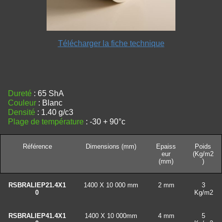
Télécharger la fiche technique
Dureté
: 65 ShA
Couleur
: Blanc
Densité
: 1.40 g/c3
Plage de température
: -30 + 90°c
Référence
Dimensions (mm)
Epaiss
Poids
eur
(Kg/m2
(mm)
)
RSBRALIEP21.4X1
1400 X 10 000 mm
2 mm
3
0
Kg/m2
RSBRALIEP41.4X1
1400 X 10 000mm
4 mm
5