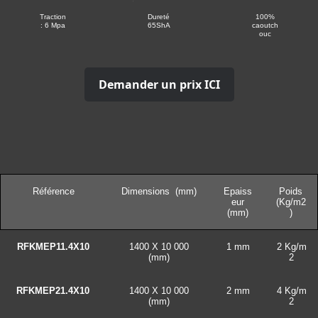
Traction
Dureté
100%
: 6 Mpa
65ShA
caoutch
ouc
Demander un prix ICI
Référence
Dimensions (mm)
Epaiss
Poids
eur
(Kg/m2
(mm)
)
RFKMEP11.4X10
1400 X 10 000
1 mm
2 Kg/m
(mm)
2
RFKMEP21.4X10
1400 X 10 000
2 mm
4 Kg/m
(mm)
2