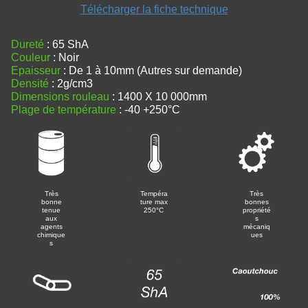
Télécharger la fiche technique
Dureté
: 65 ShA
Couleur
: Noir
Epaisseur
: De 1 à 10mm (Autres sur demande)
Densité
: 2g/cm3
Dimensions rouleau
: 1400 X 10 000mm
Plage de température
: -40 +250°C
Très
Tempéra
Très
bonne
ture max
bonnes
tenue
250°C
propriété
aux
s
agents
mécaniq
chimique
ues
s