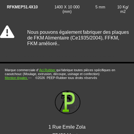
RFKMEP51.4X10
1400 X 10 000
5 mm
10 Kg/
(mm)
m2
Nous pouvons également fabriquer des plaques
de FKM Alimentaire (Ce1935/2004), FFKM,
FKM amélioré..
Plaque Fkm Viton feuille viton feuille caoutchouc viton rouleau caoutchouc viton manchette viton gaine viton joint viton viton A viton B viton F pièce technique viton caoutchouc viton moulage viton extrusion vito profilé viton
Marque commerciale d'
Aci Rubber
qui fabrique toutes pièces spécifiques en
caoutchouc (Moulage, extrusion, découpe, usinage et confection)
Mention légales
--- ©2026 PEEP-Rubber tous droits réservés
1 Rue Emile Zola